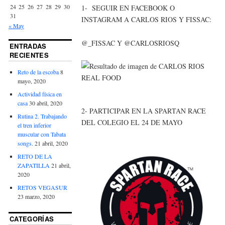
24
25
26
27
28
29
30
1- SEGUIR EN FACEBOOK O
31
INSTAGRAM A CARLOS RIOS Y FISSAC:
« May
@_FISSAC Y @CARLOSRIOSQ
ENTRADAS
RECIENTES
Reto de la escoba
8
mayo, 2020
Actividad física en
casa
30 abril, 2020
2- PARTICIPAR EN LA SPARTAN RACE
Rutina 2. Trabajando
DEL COLEGIO EL 24 DE MAYO
el tren inferior
muscular con Tabata
songs.
21 abril, 2020
RETO DE LA
ZAPATILLA
21 abril,
2020
RETOS VEGASUR
23 marzo, 2020
CATEGORÍAS