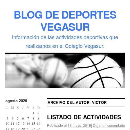
BLOG DE DEPORTES
VEGASUR
Información de las actividades deportivas que
realizamos en el Colegio Vegasur.
agosto 2026
ARCHIVO DEL AUTOR:
VICTOR
L
M
X
J
V
S
D
1
2
LISTADO DE ACTIVIDADES
3
4
5
6
7
8
9
10
11
12
13
14
15
16
Publicado el
13 mayo, 2019
|
Dejar un comentario
17
18
19
20
21
22
23