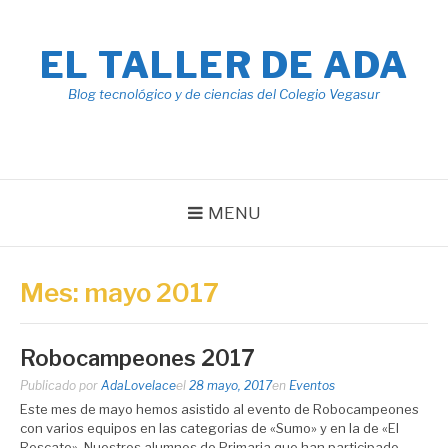
Ir
al
contenido
EL TALLER DE ADA
Blog tecnológico y de ciencias del Colegio Vegasur
MENU
Mes: mayo 2017
Robocampeones 2017
Publicado por
AdaLovelace
el
28 mayo, 2017
en
Eventos
Este mes de mayo hemos asistido al evento de Robocampeones
con varios equipos en las categorias de «Sumo» y en la de «El
Rescate». Nuestros alumnos de Primaria que han participado,